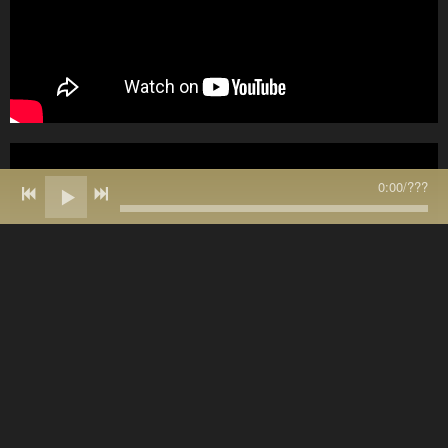
0:00
/
???